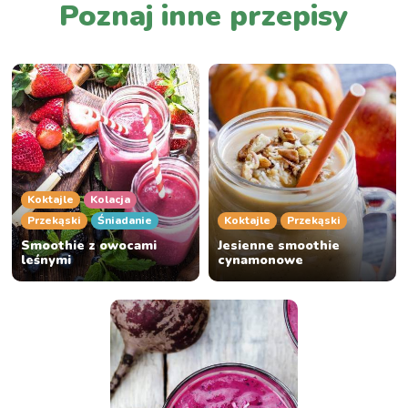
Poznaj inne przepisy
Koktajle
Kolacja
Przekąski
Śniadanie
Koktajle
Przekąski
Smoothie z owocami
Jesienne smoothie
leśnymi
cynamonowe