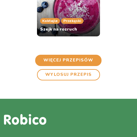
Koktajle
Przekąski
Szejk na rozruch
WIĘCEJ PRZEPISÓW
WYLOSUJ PRZEPIS