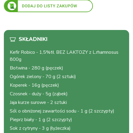
SKŁADNIKI
Kefir Robico
-
1,5%tł. BEZ LAKTOZY z L.rhamnosus
800g
Botwina
-
280 g (pęczek)
Ogórek zielony
-
70 g (2 sztuki)
Koperek
-
16g (pęczek)
Czosnek
-
duży - 5g (ząbek)
Jaja kurze surowe
-
2 sztuki
Sól o obniżonej zawartości sodu
-
1 g (2 szczypty)
Pieprz biały
-
1 g (2 szczypty)
Sok z cytryny
-
3 g (łyżeczka)