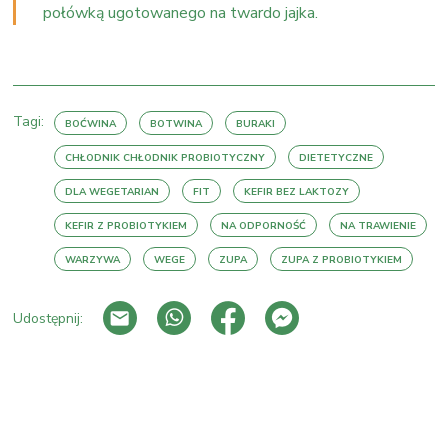
połówką ugotowanego na twardo jajka.
Tagi:
BOĆWINA
BOTWINA
BURAKI
CHŁODNIK CHŁODNIK PROBIOTYCZNY
DIETETYCZNE
DLA WEGETARIAN
FIT
KEFIR BEZ LAKTOZY
KEFIR Z PROBIOTYKIEM
NA ODPORNOŚĆ
NA TRAWIENIE
WARZYWA
WEGE
ZUPA
ZUPA Z PROBIOTYKIEM
Udostępnij:
PRZEJDŹ DO LISTY WPISÓW