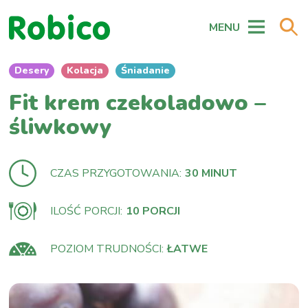
MENU
Desery
Kolacja
Śniadanie
Fit krem czekoladowo –
śliwkowy
CZAS PRZYGOTOWANIA:
30 MINUT
ILOŚĆ PORCJI:
10 PORCJI
POZIOM TRUDNOŚCI:
ŁATWE