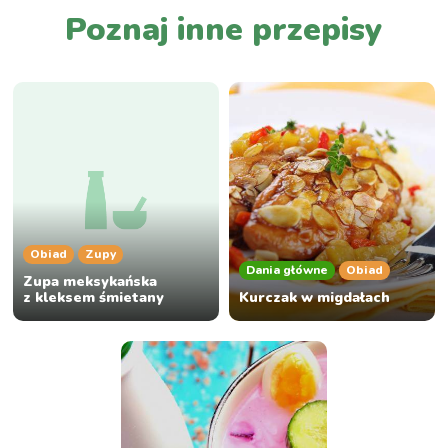
Poznaj inne przepisy
Obiad
Zupy
Dania główne
Obiad
Zupa meksykańska
z kleksem śmietany
Kurczak w migdałach