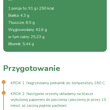
1 porcja to
:
91 g i 250 kcal
Białka
:
4,3 g
Tłuszcze
:
8,5 g
Węglowodany
:
42,6 g
w tym cukry
:
25,23 g
Błonnik
:
5,44 g
Przygotowanie
KROK 1: Nagrzewamy piekarnik do temperatury 180 C.
KROK 2: Następnie orzechy układamy na blasze
wyłożonej papierem do pieczenia i pieczemy je przez 15
minut, aż zaczną pięknie pachnieć.