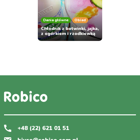
Dania główne
Obiad
Chłodnik z botwinki, jajka,
z ogórkiem i rzodkiewką
+48 (22) 621 01 51
biuro@robico.com.pl