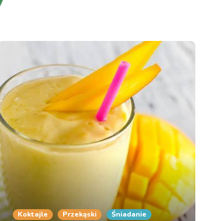
Koktajle
Przekąski
Śniadanie