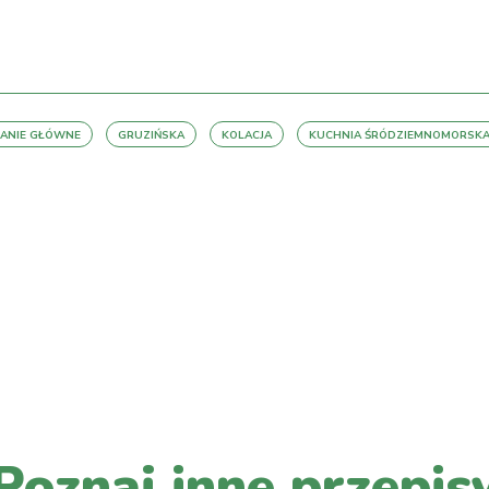
ANIE GŁÓWNE
GRUZIŃSKA
KOLACJA
KUCHNIA ŚRÓDZIEMNOMORSK
PRZEJDŹ DO LISTY WPISÓW
Poznaj inne przepis