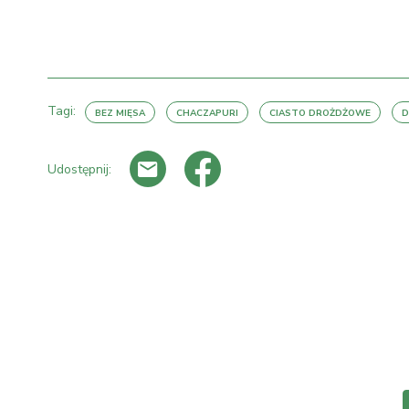
Tagi:
BEZ MIĘSA
CHACZAPURI
CIASTO DROŻDŻOWE
D
Udostępnij: