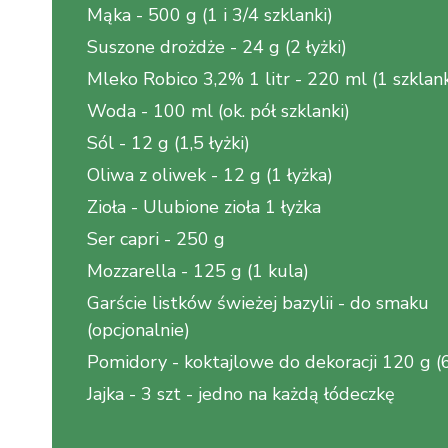
Mąka
-
500 g (1 i 3/4 szklanki)
Suszone drożdże
-
24 g (2 łyżki)
Mleko Robico 3,2% 1 litr
-
220 ml (1 szklan
Woda
-
100 ml (ok. pół szklanki)
Sól
-
12 g (1,5 łyżki)
Oliwa z oliwek
-
12 g (1 łyżka)
Zioła
-
Ulubione zioła 1 łyżka
Ser capri
-
250 g
Mozzarella
-
125 g (1 kula)
Garście listków świeżej bazylii
-
do smaku
(opcjonalnie)
Pomidory
-
koktajlowe do dekoracji 120 g (
Jajka
-
3 szt - jedno na każdą łódeczkę