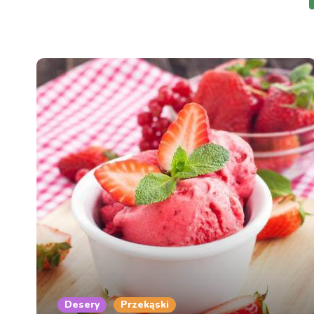
Desery
Przekąski