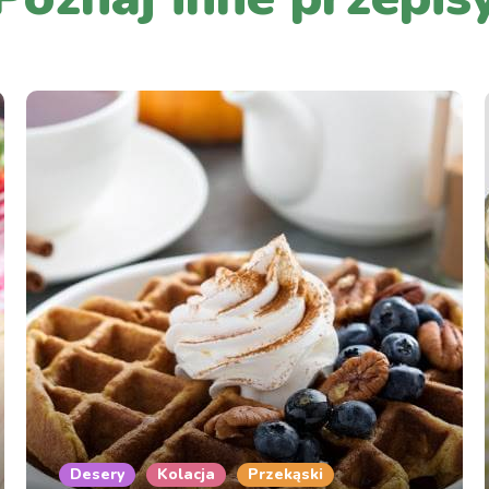
Desery
Kolacja
Przekąski