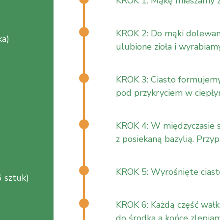
KROK 1: Mąkę mieszamy z 
KROK 2: Do mąki dolewamy
ka)
ulubione zioła i wyrabiam
KROK 3: Ciasto formujemy
pod przykryciem w ciepły
KROK 4: W międzyczasie s
z posiekaną bazylią. Przy
KROK 5: Wyrośnięte ciasto
6 sztuk)
KROK 6: Każdą część wałk
do środka a końce zlepiamy