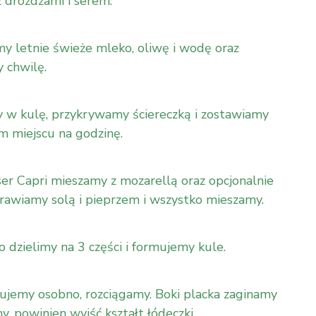
drożdżami i serem.
 letnie świeże mleko, oliwę i wodę oraz
y chwilę.
 w kulę, przykrywamy ściereczką i zostawiamy
m miejscu na godzinę.
er Capri mieszamy z mozarellą oraz opcjonalnie
prawiamy solą i pieprzem i wszystko mieszamy.
 dzielimy na 3 części i formujemy kule.
ujemy osobno, rozciągamy. Boki placka zaginamy
, powinien wyjść kształt łódeczki.