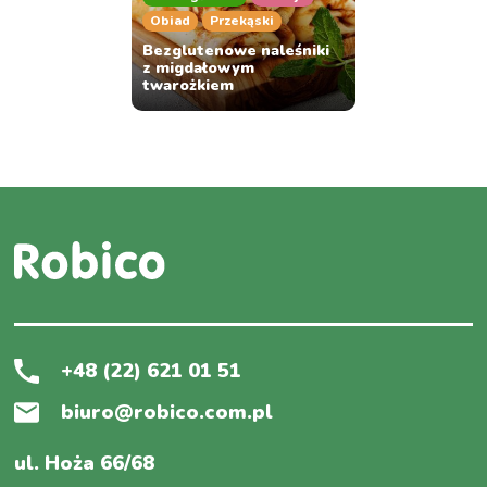
Obiad
Przekąski
Bezglutenowe naleśniki
z migdałowym
twarożkiem
+48 (22) 621 01 51
biuro@robico.com.pl
ul. Hoża 66/68