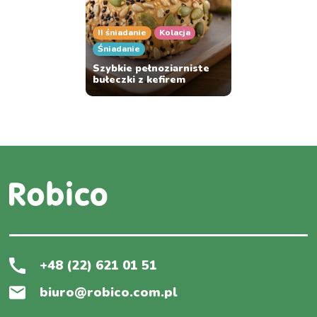
II śniadanie
Kolacja
Śniadanie
Szybkie pełnoziarniste
bułeczki z kefirem
+48 (22) 621 01 51
biuro@robico.com.pl