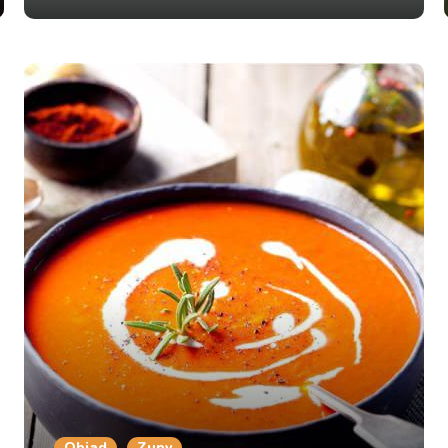
Obiad
Zupy