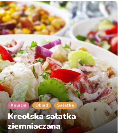
Kolacja
Obiad
Sałatka
Kreolska sałatka
ziemniaczana