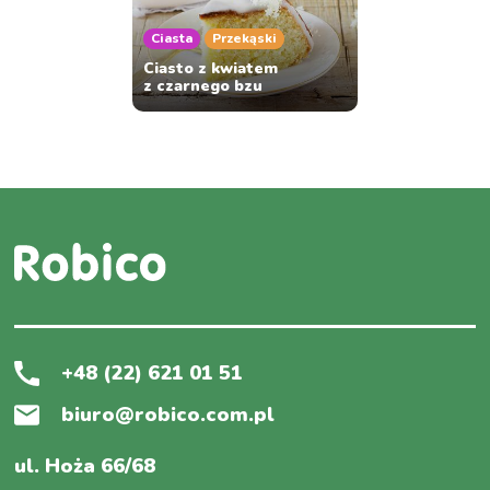
Ciasta
Przekąski
Ciasto z kwiatem
z czarnego bzu
+48 (22) 621 01 51
biuro@robico.com.pl
ul. Hoża 66/68