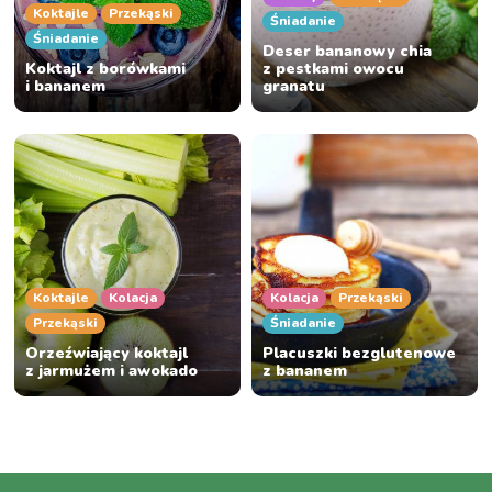
Koktajle
Przekąski
Śniadanie
Śniadanie
Deser bananowy chia
Koktajl z borówkami
z pestkami owocu
i bananem
granatu
Koktajle
Kolacja
Kolacja
Przekąski
Przekąski
Śniadanie
Orzeźwiający koktajl
Placuszki bezglutenowe
z jarmużem i awokado
z bananem