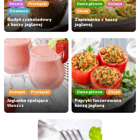
Desery
Przekąski
Dania główne
Kolacja
Śniadanie
Obiad
Budyń czekoladowy
Zapiekanka z kaszy
z kaszy jaglanej
jaglanej
Koktajle
Przekąski
Dania główne
Obiad
Jaglanka spalająca
Papryki faszerowane
tłuszcz
kaszą jaglaną