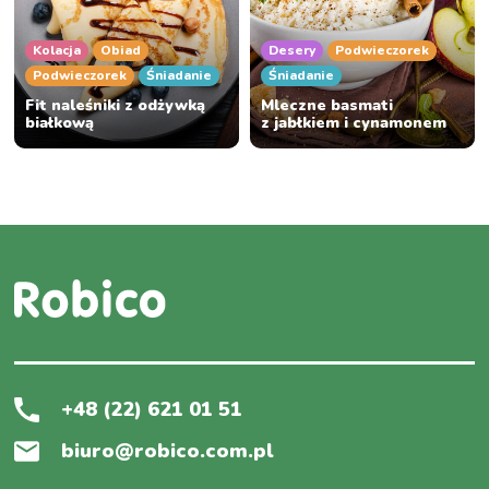
Kolacja
Obiad
Desery
Podwieczorek
Podwieczorek
Śniadanie
Śniadanie
Fit naleśniki z odżywką
Mleczne basmati
białkową
z jabłkiem i cynamonem
+48 (22) 621 01 51
biuro@robico.com.pl