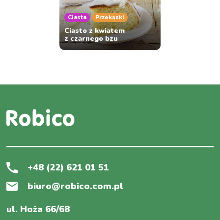
Ciasta
Przekąski
Ciasto z kwiatem
z czarnego bzu
+48 (22) 621 01 51
biuro@robico.com.pl
ul. Hoża 66/68