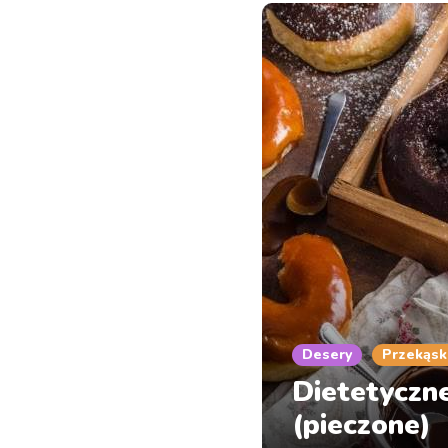
Desery
Przekąsk
Dietetyczn
(pieczone)