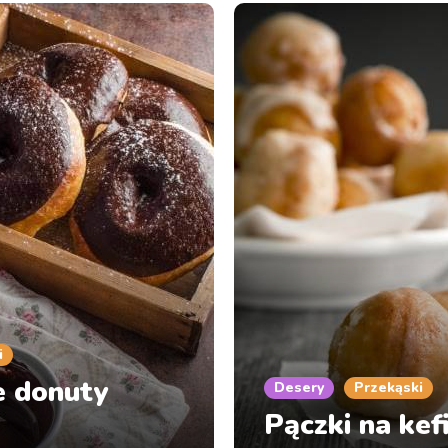
i
e donuty
Desery
Przekąski
Pączki na kef