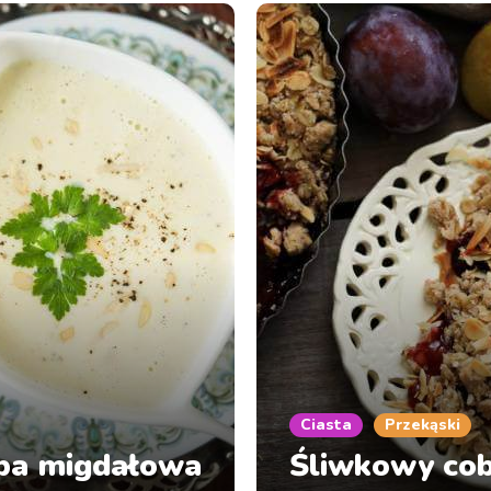
Ciasta
Przekąski
pa migdałowa
Śliwkowy cob