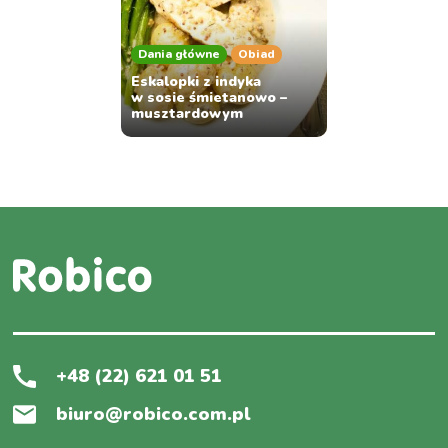
Dania główne
Obiad
Eskalopki z indyka
w sosie śmietanowo –
musztardowym
+48 (22) 621 01 51
biuro@robico.com.pl