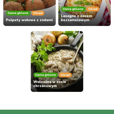
Dania główne
Obiad
Dania główne
Obiad
Lasagne z sosem
Pulpety wołowe z ziołami
beszamelowym
Dania główne
Obiad
Wołowina w sosie
chrzanowym