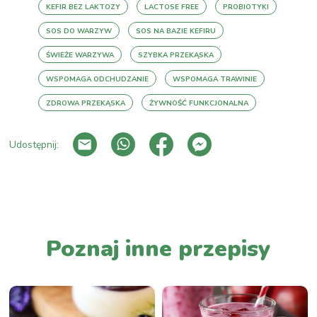
KEFIR BEZ LAKTOZY
LACTOSE FREE
PROBIOTYKI
SOS DO WARZYW
SOS NA BAZIE KEFIRU
ŚWIEŻE WARZYWA
SZYBKA PRZEKĄSKA
WSPOMAGA ODCHUDZANIE
WSPOMAGA TRAWINIE
ZDROWA PRZEKĄSKA
ŻYWNOŚĆ FUNKCJONALNA
Udostępnij:
PRZEJDŹ DO LISTY WPISÓW
Poznaj inne przepisy