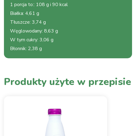
1 porcja to:
:
108 g i 90 kcal
Białka
:
4,61 g
Tłuszcze
:
3,74 g
Węglowodany
:
8,63 g
W tym cukry
:
3,06 g
Błonnik
:
2,38 g
Produkty użyte w przepisie