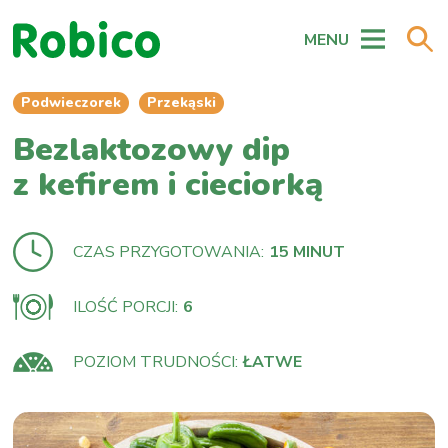
MENU
Podwieczorek
Przekąski
Bezlaktozowy dip
z kefirem i cieciorką
CZAS PRZYGOTOWANIA:
15 MINUT
ILOŚĆ PORCJI:
6
POZIOM TRUDNOŚCI:
ŁATWE