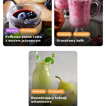
Desery
Przekąski
Koktajle
Przekąski
Kefirowa panna cotta
z musem jeżynowym
Granatowy kefir
Koktajle
Przekąski
Nawadniający koktajl
witaminowy