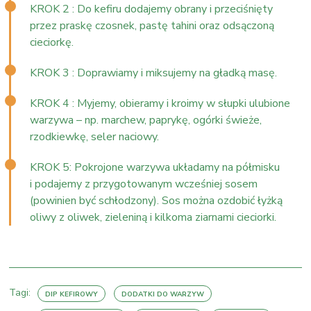
KROK 2 : Do kefiru dodajemy obrany i przeciśnięty
przez praskę czosnek, pastę tahini oraz odsączoną
cieciorkę.
KROK 3 : Doprawiamy i miksujemy na gładką masę.
KROK 4 : Myjemy, obieramy i kroimy w słupki ulubione
warzywa – np. marchew, paprykę, ogórki świeże,
rzodkiewkę, seler naciowy.
KROK 5: Pokrojone warzywa układamy na półmisku
i podajemy z przygotowanym wcześniej sosem
(powinien być schłodzony). Sos można ozdobić łyżką
oliwy z oliwek, zieleniną i kilkoma ziarnami cieciorki.
Tagi:
DIP KEFIROWY
DODATKI DO WARZYW