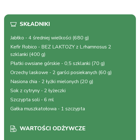
SKŁADNIKI
Jabłko
-
4 średniej wielkości (680 g)
Kefir Robico
-
BEZ LAKTOZY z L.rhamnosus 2
szklanki (400 g)
Płatki owsiane górskie
-
0,5 szklanki (70 g)
Orzechy laskowe
-
2 garści posiekanych (60 g)
Nasiona chia
-
2 łyżki mielonych (20 g)
Sok z cytryny
-
2 łyżeczki
Szczypta soli
-
6 ml
Gałka muszkatołowa
-
1 szczypta
WARTOŚCI ODŻYWCZE