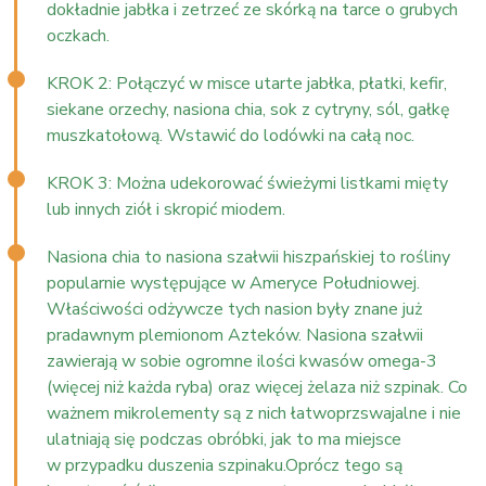
dokładnie jabłka i zetrzeć ze skórką na tarce o grubych
oczkach.
KROK 2: Połączyć w misce utarte jabłka, płatki, kefir,
siekane orzechy, nasiona chia, sok z cytryny, sól, gałkę
muszkatołową. Wstawić do lodówki na całą noc.
KROK 3: Można udekorować świeżymi listkami mięty
lub innych ziół i skropić miodem.
Nasiona chia to nasiona szałwii hiszpańskiej to rośliny
popularnie występujące w Ameryce Południowej.
Właściwości odżywcze tych nasion były znane już
pradawnym plemionom Azteków. Nasiona szałwii
zawierają w sobie ogromne ilości kwasów omega-3
(więcej niż każda ryba) oraz więcej żelaza niż szpinak. Co
ważnem mikrolementy są z nich łatwoprzswajalne i nie
ulatniają się podczas obróbki, jak to ma miejsce
w przypadku duszenia szpinaku.Oprócz tego są