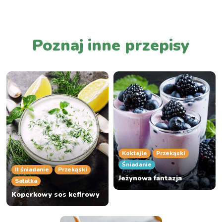
PRZEJDŹ DO LISTY WPISÓW
Poznaj inne przepisy
Koktajle
Przekąski
Śniadanie
II śniadanie
Przekąski
Jeżynowa fantazja
Sałatka
Koperkowy sos kefirowy