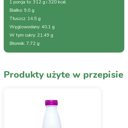
1 porcja to
:
312 g i 320 kcal
Białko
:
9,0 g
Tłuszcz
:
14,5 g
Węglowodany
:
40,1 g
W tym cukry
:
21,49 g
Błonnik
:
7,72 g
Produkty użyte w przepisie