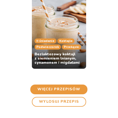
II śniadanie
Koktajle
Podwieczorek
Przekąski
Bezlaktozowy koktajl
z siemieniem lnianym,
cynamonem i migdałami
WIĘCEJ PRZEPISÓW
WYLOSUJ PRZEPIS