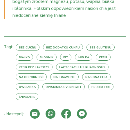
bogatym źródłem magnezu, potasu, wapnia, białka
i błonnika. Polskim odpowiednikiem nasion chia jest
niedoceniane siemię lniane
Tagi:
BEZ CUKRU
BEZ DODATKU CUKRU
BEZ GLUTENU
BIAŁKO
BŁONNIK
FIT
JABŁKA
KEFIR
KEFIR BEZ LAKTOZY
LACTOBACILLUS RHAMNOSUS
NA ODPORNOŚĆ
NA TRAWIENIE
NASIONA CHIA
OWSIANKA
OWSIANKA OVERNIGHT
PROBIOTYKI
ŚNIADANIE
Udostępnij: