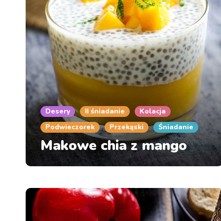
Desery
II śniadanie
Kolacja
Podwieczorek
Przekąski
Śniadanie
Makowe chia z mango