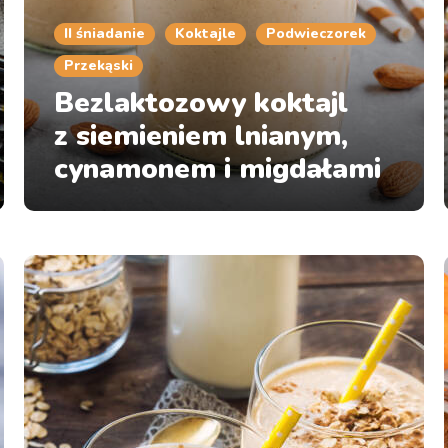
II śniadanie
Koktajle
Podwieczorek
Przekąski
Bezlaktozowy koktajl
z siemieniem lnianym,
cynamonem i migdałami