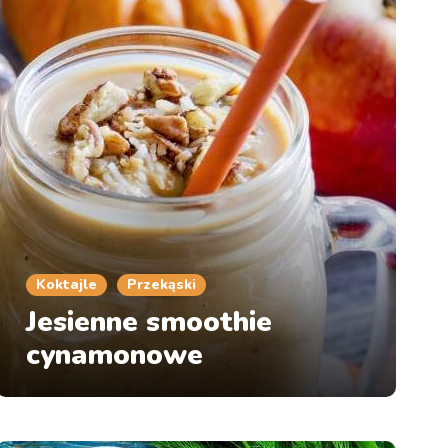
Koktajle
Przekąski
Jesienne smoothie
cynamonowe