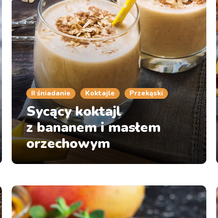
II śniadanie
Koktajle
Przekąski
Sycący koktajl
z bananem i masłem
orzechowym