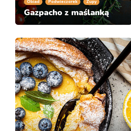
Obiad
Podwieczorek
Zupy
Gazpacho z maślanką