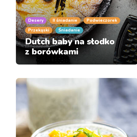
Desery
II śniadanie
Podwieczorek
Przekąski
Śniadanie
Dutch baby na słodko
z borówkami