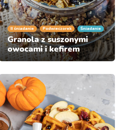
II śniadanie
Podwieczorek
Śniadanie
Granola z suszonymi
owocami i kefirem