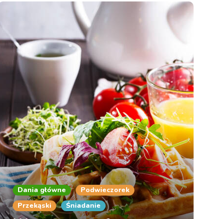
Dania główne
Podwieczorek
Przekąski
Śniadanie