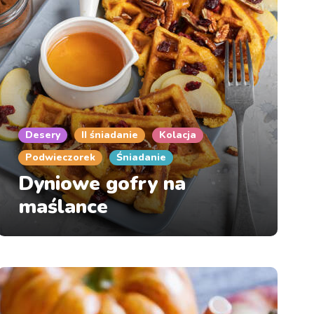
Desery
II śniadanie
Kolacja
Podwieczorek
Śniadanie
Dyniowe gofry na
maślance