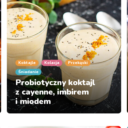
Koktajle
Kolacja
Przekąski
Śniadanie
Probiotyczny koktajl
z cayenne, imbirem
i miodem