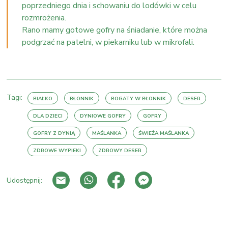
poprzedniego dnia i schowaniu do lodówki w celu
rozmrożenia.
Rano mamy gotowe gofry na śniadanie, które można
podgrzać na patelni, w piekarniku lub w mikrofali.
Tagi:
BIAŁKO
BŁONNIK
BOGATY W BŁONNIK
DESER
DLA DZIECI
DYNIOWE GOFRY
GOFRY
GOFRY Z DYNIĄ
MAŚLANKA
ŚWIEŻA MAŚLANKA
ZDROWE WYPIEKI
ZDROWY DESER
Udostępnij:
PRZEJDŹ DO LISTY WPISÓW