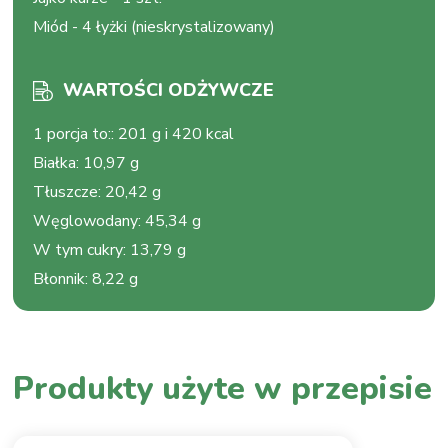
Miód
-
4 łyżki (nieskrystalizowany)
WARTOŚCI ODŻYWCZE
1 porcja to:
:
201 g i 420 kcal
Białka
:
10,97 g
Tłuszcze
:
20,42 g
Węglowodany
:
45,34 g
W tym cukry
:
13,79 g
Błonnik
:
8,22 g
Produkty użyte w przepisie