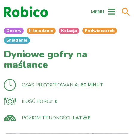
MENU
Desery
II śniadanie
Kolacja
Podwieczorek
Śniadanie
Dyniowe gofry na
maślance
CZAS PRZYGOTOWANIA:
60 MINUT
ILOŚĆ PORCJI:
6
POZIOM TRUDNOŚCI:
ŁATWE