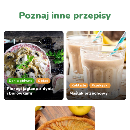
Poznaj inne przepisy
Dania główne
Obiad
Koktajle
Przekąski
Pierogi jaglane z dynią
i borówkami
Maślak orzechowy