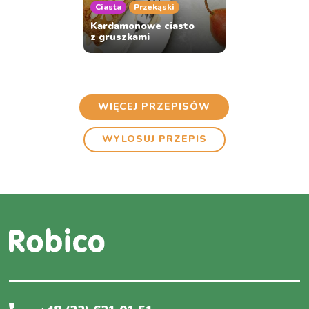
Ciasta
Przekąski
Kardamonowe ciasto
z gruszkami
WIĘCEJ PRZEPISÓW
WYLOSUJ PRZEPIS