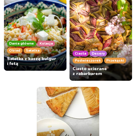
Dania główne
Kolacja
Obiad
Sałatka
Ciasta
Desery
Sałatka z kaszą bulgur
Podwieczorek
Przekąski
i fetą
Ciasto ucierane
z rabarbarem