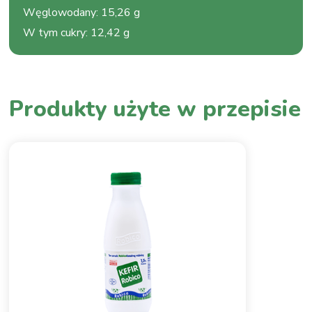
Węglowodany
:
15,26 g
W tym cukry
:
12,42 g
Produkty użyte w przepisie