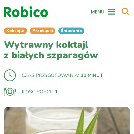
MENU
Koktajle
Przekąski
Śniadanie
Wytrawny koktajl
z białych szparagów
CZAS PRZYGOTOWANIA:
10 MINUT
ILOŚĆ PORCJI:
1