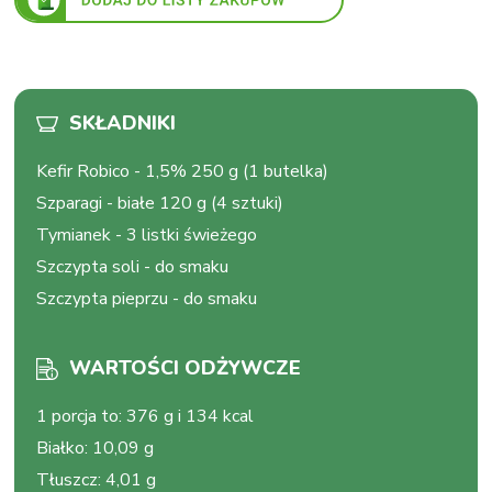
SKŁADNIKI
Kefir Robico
-
1,5% 250 g (1 butelka)
Szparagi
-
białe 120 g (4 sztuki)
Tymianek
-
3 listki świeżego
Szczypta soli
-
do smaku
Szczypta pieprzu
-
do smaku
WARTOŚCI ODŻYWCZE
1 porcja to
:
376 g i 134 kcal
Białko
:
10,09 g
Tłuszcz
:
4,01 g