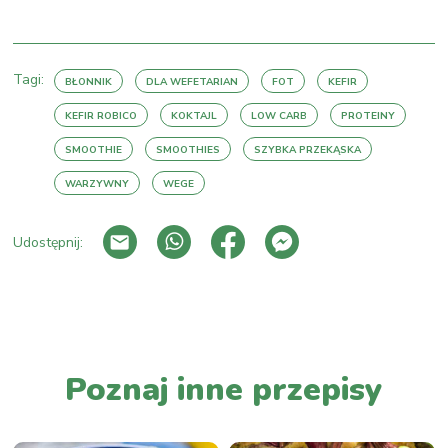
Tagi:
BŁONNIK
DLA WEFETARIAN
FOT
KEFIR
KEFIR ROBICO
KOKTAJL
LOW CARB
PROTEINY
SMOOTHIE
SMOOTHIES
SZYBKA PRZEKĄSKA
WARZYWNY
WEGE
Udostępnij:
PRZEJDŹ DO LISTY WPISÓW
Poznaj inne przepisy