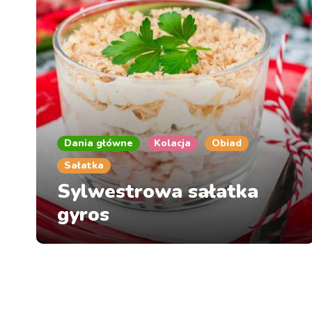
Dania główne
Kolacja
Obiad
Sałatka
Sylwestrowa sałatka
gyros