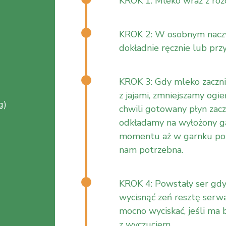
KROK 1: Mleko wraz z roz
KROK 2: W osobnym naczyn
dokładnie ręcznie lub prz
KROK 3: Gdy mleko zaczni
z jajami, zmniejszamy ogie
g)
chwili gotowany płyn zacz
odkładamy na wyłożony g
momentu aż w garnku pozo
nam potrzebna.
KROK 4: Powstały ser gdy
wycisnąć zeń resztę serwat
mocno wyciskać, jeśli ma 
z wyczuciem.