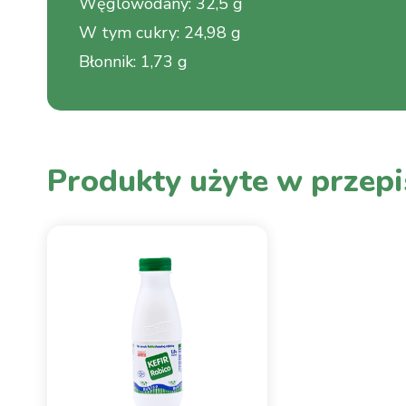
Węglowodany
:
32,5 g
W tym cukry
:
24,98 g
Błonnik
:
1,73 g
Produkty użyte w przepi