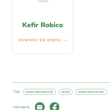
Kefir Robico
DOWIEDZ SIĘ WIĘCEJ
Tagi:
DANIE WIELKANOCNE
DESER
DESER ŚWIĄTECZNY
Udostępnij: