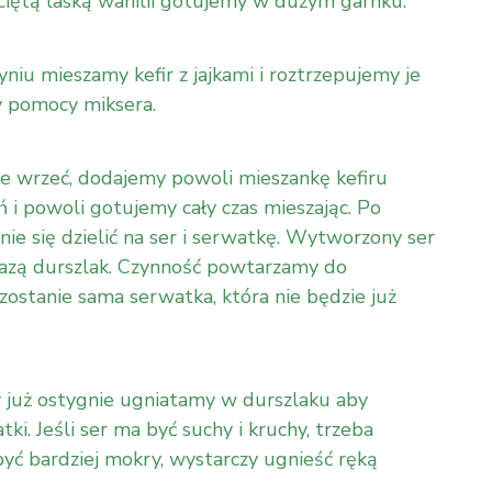
ciętą laską wanilii gotujemy w dużym garnku.
iu mieszamy kefir z jajkami i roztrzepujemy je
y pomocy miksera.
e wrzeć, dodajemy powoli mieszankę kefiru
ń i powoli gotujemy cały czas mieszając. Po
nie się dzielić na ser i serwatkę. Wytworzony ser
azą durszlak. Czynność powtarzamy do
stanie sama serwatka, która nie będzie już
 już ostygnie ugniatamy w durszlaku aby
ki. Jeśli ser ma być suchy i kruchy, trzeba
być bardziej mokry, wystarczy ugnieść ręką