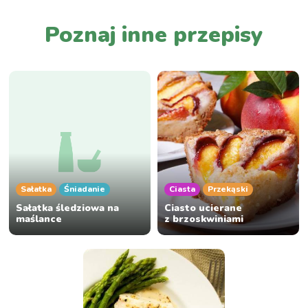
Poznaj inne przepisy
Sałatka
Śniadanie
Ciasta
Przekąski
Sałatka śledziowa na
Ciasto ucierane
maślance
z brzoskwiniami