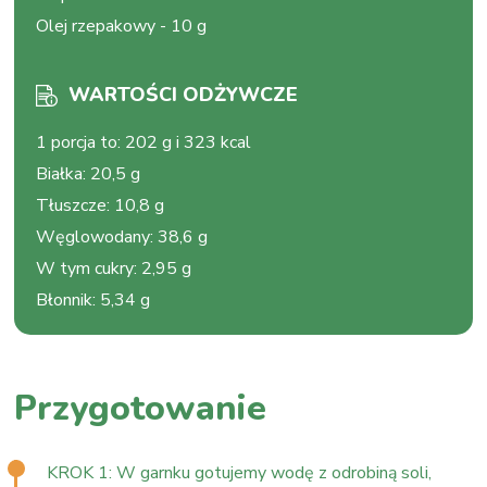
Olej rzepakowy
-
10 g
WARTOŚCI ODŻYWCZE
1 porcja to
:
202 g i 323 kcal
Białka
:
20,5 g
Tłuszcze
:
10,8 g
Węglowodany
:
38,6 g
W tym cukry
:
2,95 g
Błonnik
:
5,34 g
Przygotowanie
KROK 1: W garnku gotujemy wodę z odrobiną soli,