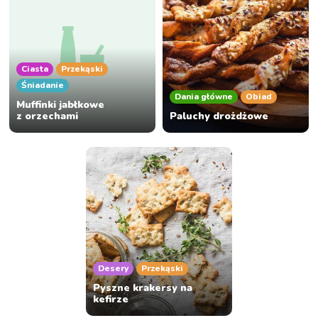
Ciasta
Przekąski
Śniadanie
Dania główne
Obiad
Muffinki jabłkowe
z orzechami
Paluchy drożdżowe
Desery
Przekąski
Pyszne krakersy na
kefirze