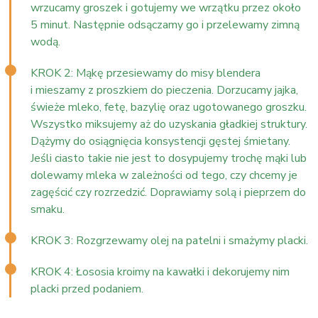
wrzucamy groszek i gotujemy we wrzątku przez około
5 minut. Następnie odsączamy go i przelewamy zimną
wodą.
KROK 2: Mąkę przesiewamy do misy blendera
i mieszamy z proszkiem do pieczenia. Dorzucamy jajka,
świeże mleko, fetę, bazylię oraz ugotowanego groszku.
Wszystko miksujemy aż do uzyskania gładkiej struktury.
Dążymy do osiągnięcia konsystencji gęstej śmietany.
Jeśli ciasto takie nie jest to dosypujemy trochę mąki lub
dolewamy mleka w zależności od tego, czy chcemy je
zagęścić czy rozrzedzić. Doprawiamy solą i pieprzem do
smaku.
KROK 3: Rozgrzewamy olej na patelni i smażymy placki.
KROK 4: Łososia kroimy na kawałki i dekorujemy nim
placki przed podaniem.