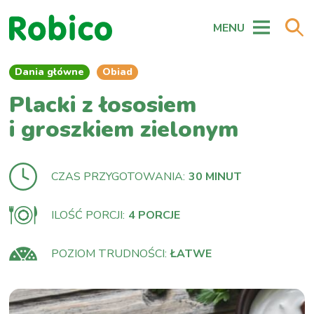
MENU
Dania główne
Obiad
Placki z łososiem
i groszkiem zielonym
CZAS PRZYGOTOWANIA:
30 MINUT
ILOŚĆ PORCJI:
4 PORCJE
POZIOM TRUDNOŚCI:
ŁATWE