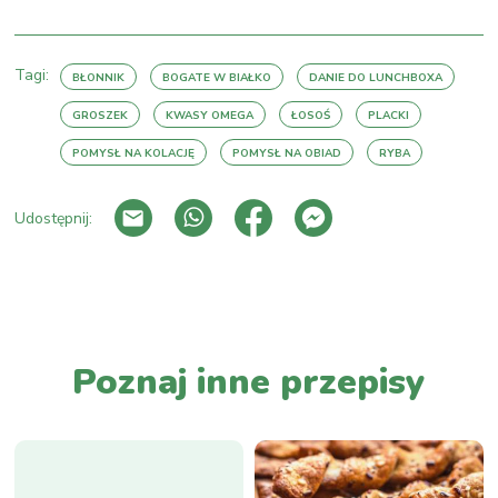
Tagi:
BŁONNIK
BOGATE W BIAŁKO
DANIE DO LUNCHBOXA
GROSZEK
KWASY OMEGA
ŁOSOŚ
PLACKI
POMYSŁ NA KOLACJĘ
POMYSŁ NA OBIAD
RYBA
Udostępnij:
PRZEJDŹ DO LISTY WPISÓW
Poznaj inne przepisy