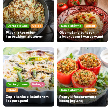
Dania główne
Obiad
Dania główne
Obiad
Placki z łososiem
Obsmażany tuńczyk
i groszkiem zielonym
z kuskusem i warzywami
Dania główne
Kolacja
Obiad
Dania główne
Obiad
Zapiekanka z kalafiorem
Papryki faszerowane
i szparagami
kaszą jaglaną