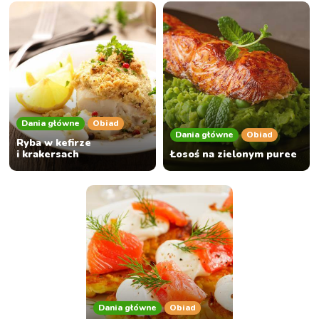
Dania główne
Obiad
Dania główne
Obiad
Ryba w kefirze
i krakersach
Łosoś na zielonym puree
Dania główne
Obiad