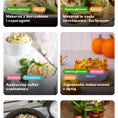
Dania główne
Obiad
Dania główne
Obiad
Makaron z kurczakiem
Makaron w sosie
i szparagami
śmietanowo- kurkowym
Dania główne
Kolacja
Kolacja
Śniadanie
Obiad
Apetyczny suflet
Zapiekanka makaronowa
szpinakowy
z dynią