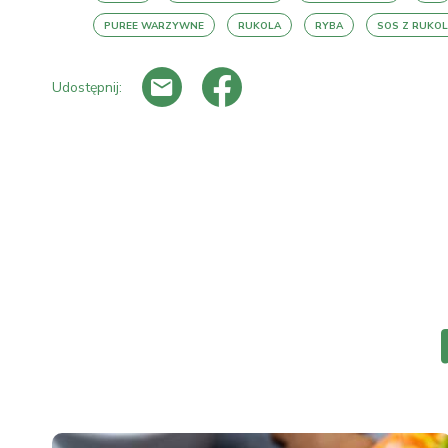
PUREE WARZYWNE
RUKOLA
RYBA
SOS Z RUKOL
Udostępnij: