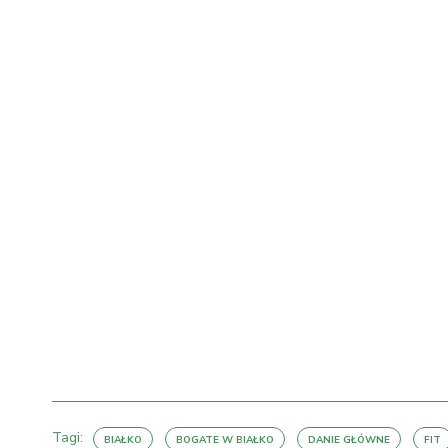
Tagi:
BIAŁKO
BOGATE W BIAŁKO
DANIE GŁÓWNE
FIT