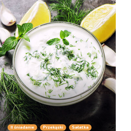
II śniadanie
Przekąski
Sałatka