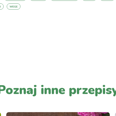
I
WEGE
PRZEJDŹ DO LISTY WPISÓW
Poznaj inne przepis