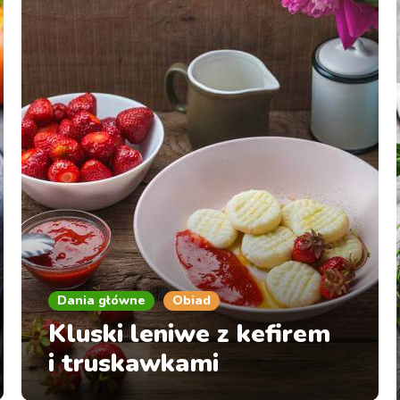
Dania główne
Obiad
Kluski leniwe z kefirem
i truskawkami