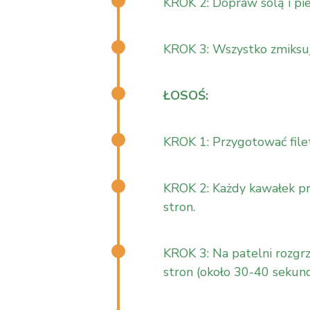
KROK 2: Dopraw solą i pi
KROK 3: Wszystko zmiksuj
ŁOSOŚ:
KROK 1: Przygotować filet
KROK 2: Każdy kawałek prz
stron.
KROK 3: Na patelni rozgrz
stron (około 30-40 sekund