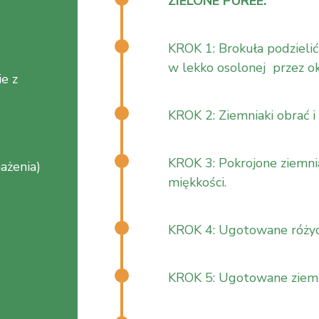
ZIELONE PUREE:
KROK 1: Brokuła podzielić
w lekko osolonej przez ok
ie z
KROK 2: Ziemniaki obrać i
KROK 3: Pokrojone ziemni
mażenia)
miękkości.
KROK 4: Ugotowane różycz
KROK 5: Ugotowane ziemni