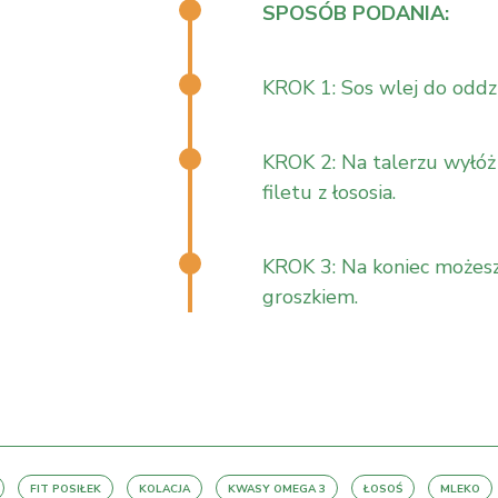
SPOSÓB PODANIA:
KROK 1: Sos wlej do oddzi
KROK 2: Na talerzu wyłóż 
filetu z łososia.
KROK 3: Na koniec możesz
groszkiem.
FIT POSIŁEK
KOLACJA
KWASY OMEGA 3
ŁOSOŚ
MLEKO