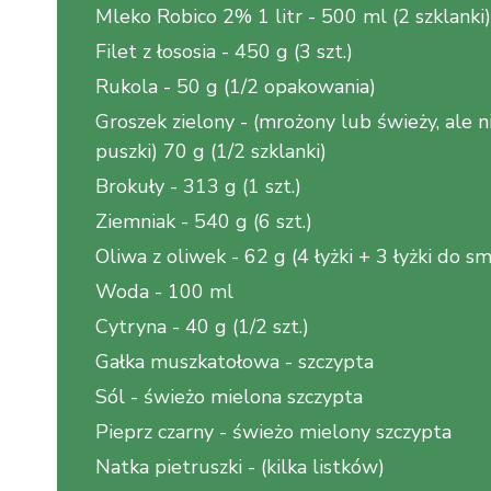
Mleko Robico 2% 1 litr
-
500 ml (2 szklanki)
Filet z łososia
-
450 g (3 szt.)
Rukola
-
50 g (1/2 opakowania)
Groszek zielony
-
(mrożony lub świeży, ale n
puszki) 70 g (1/2 szklanki)
Brokuły
-
313 g (1 szt.)
Ziemniak
-
540 g (6 szt.)
Oliwa z oliwek
-
62 g (4 łyżki + 3 łyżki do s
Woda
-
100 ml
Cytryna
-
40 g (1/2 szt.)
Gałka muszkatołowa
-
szczypta
Sól
-
świeżo mielona szczypta
Pieprz czarny
-
świeżo mielony szczypta
Natka pietruszki
-
(kilka listków)