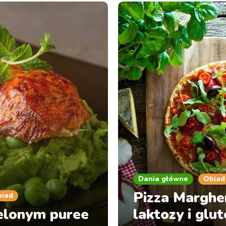
Dania główne
Obiad
Pizza Marghe
biad
ielonym puree
laktozy i glu