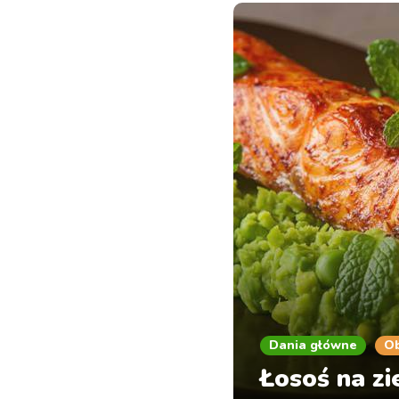
Dania główne
O
Łosoś na z