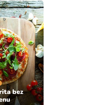
rita bez
tenu