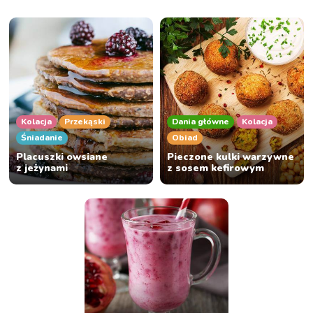
Kolacja
Przekąski
Dania główne
Kolacja
Śniadanie
Obiad
Placuszki owsiane
Pieczone kulki warzywne
z jeżynami
z sosem kefirowym