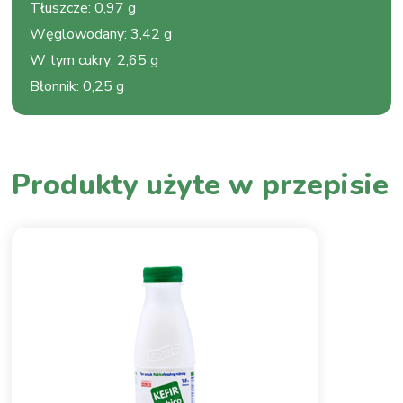
Tłuszcze
:
0,97 g
Węglowodany
:
3,42 g
W tym cukry
:
2,65 g
Błonnik
:
0,25 g
Produkty użyte w przepisie