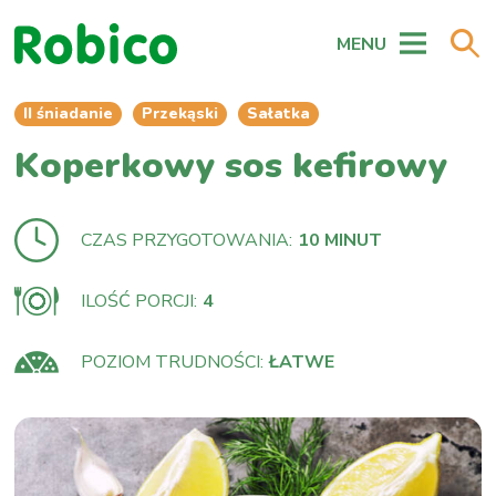
MENU
II śniadanie
Przekąski
Sałatka
Koperkowy sos kefirowy
CZAS PRZYGOTOWANIA:
10 MINUT
ILOŚĆ PORCJI:
4
POZIOM TRUDNOŚCI:
ŁATWE