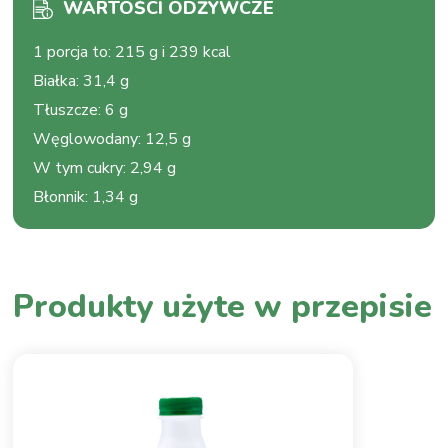
WARTOŚCI ODŻYWCZE
1 porcja to
:
215 g i 239 kcal
Białka
:
31,4 g
Tłuszcze
:
6 g
Węglowodany
:
12,5 g
W tym cukry
:
2,94 g
Błonnik
:
1,34 g
Produkty użyte w przepisie