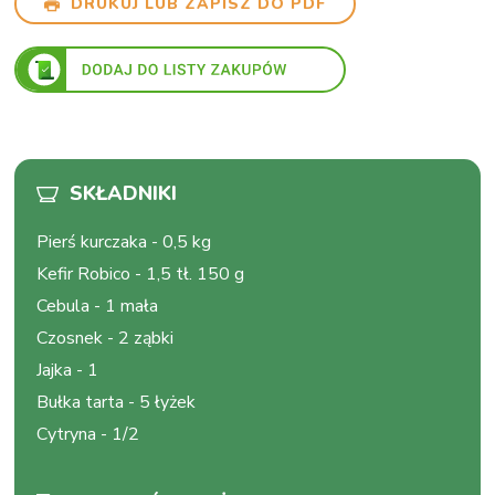
DRUKUJ LUB ZAPISZ DO PDF
SKŁADNIKI
Pierś kurczaka
-
0,5 kg
Kefir Robico
-
1,5 tł. 150 g
Cebula
-
1 mała
Czosnek
-
2 ząbki
Jajka
-
1
Bułka tarta
-
5 łyżek
Cytryna
-
1/2