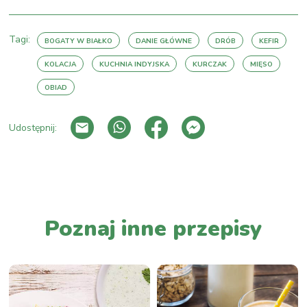
Tagi:
BOGATY W BIAŁKO
DANIE GŁÓWNE
DRÓB
KEFIR
KOLACJA
KUCHNIA INDYJSKA
KURCZAK
MIĘSO
OBIAD
Udostępnij:
PRZEJDŹ DO LISTY WPISÓW
Poznaj inne przepisy