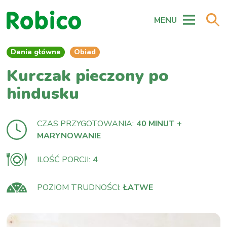
MENU
Dania główne
Obiad
Kurczak pieczony po
hindusku
CZAS PRZYGOTOWANIA:
40 MINUT +
MARYNOWANIE
ILOŚĆ PORCJI:
4
POZIOM TRUDNOŚCI:
ŁATWE