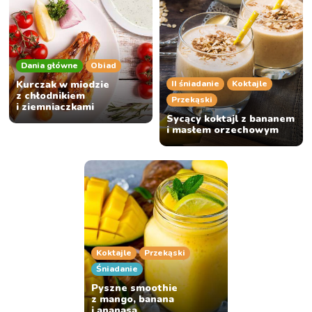
Dania główne
Obiad
Kurczak w miodzie
II śniadanie
Koktajle
z chłodnikiem
Przekąski
i ziemniaczkami
Sycący koktajl z bananem
i masłem orzechowym
Koktajle
Przekąski
Śniadanie
Pyszne smoothie
z mango, banana
i ananasa