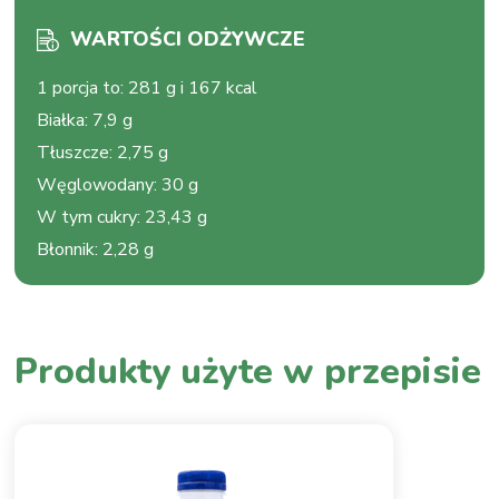
WARTOŚCI ODŻYWCZE
1 porcja to
:
281 g i 167 kcal
Białka
:
7,9 g
Tłuszcze
:
2,75 g
Węglowodany
:
30 g
W tym cukry
:
23,43 g
Błonnik
:
2,28 g
Produkty użyte w przepisie