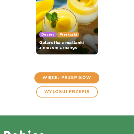
Desery
Przekąski
Galaretka z maślanki
z musem z mango
WIĘCEJ PRZEPISÓW
WYLOSUJ PRZEPIS