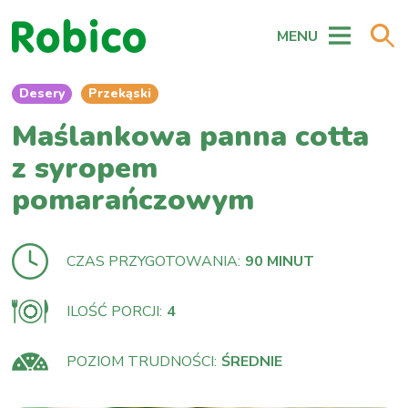
MENU
Desery
Przekąski
Maślankowa panna cotta
z syropem
pomarańczowym
CZAS PRZYGOTOWANIA:
90 MINUT
ILOŚĆ PORCJI:
4
POZIOM TRUDNOŚCI:
ŚREDNIE