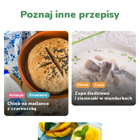
Poznaj inne przepisy
Obiad
Zupy
Zupa śledziowa
Kolacja
Śniadanie
i ziemniaki w mundurkach
Chleb na maślance
z czarnuszką