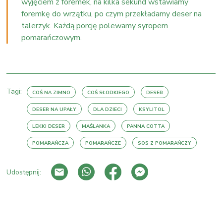
wyjęciem z foremek, na kilka sekund wstawiamy
foremkę do wrzątku, po czym przekładamy deser na
talerzyk. Każdą porcję polewamy syropem
pomarańczowym.
Tagi:
COŚ NA ZIMNO
COŚ SŁODKIEGO
DESER
DESER NA UPAŁY
DLA DZIECI
KSYLITOL
LEKKI DESER
MAŚLANKA
PANNA COTTA
POMARAŃCZA
POMARAŃCZE
SOS Z POMARAŃCZY
Udostępnij:
PRZEJDŹ DO LISTY WPISÓW