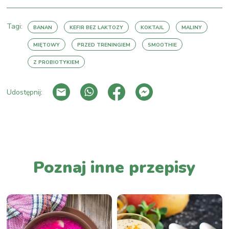
Tagi:
BANAN
KEFIR BEZ LAKTOZY
KOKTAJL
MALINY
MIĘTOWY
PRZED TRENINGIEM
SMOOTHIE
Z PROBIOTYKIEM
Udostępnij:
PRZEJDŹ DO LISTY WPISÓW
Poznaj inne przepisy