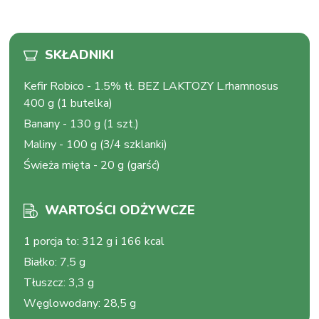
SKŁADNIKI
Kefir Robico
-
1.5% tł. BEZ LAKTOZY L.rhamnosus
400 g (1 butelka)
Banany
-
130 g (1 szt.)
Maliny
-
100 g (3/4 szklanki)
Świeża mięta
-
20 g (garść)
WARTOŚCI ODŻYWCZE
1 porcja to
:
312 g i 166 kcal
Białko
:
7,5 g
Tłuszcz
:
3,3 g
Węglowodany
:
28,5 g