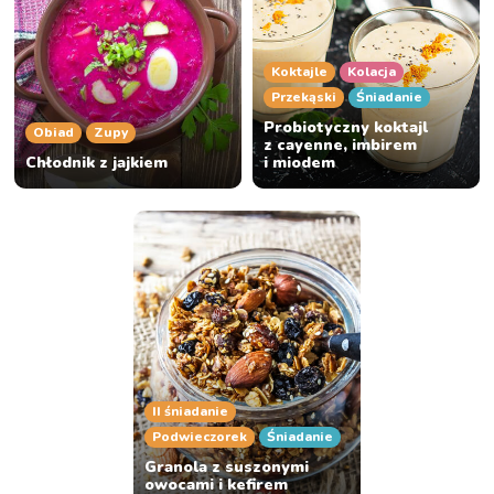
Koktajle
Kolacja
Przekąski
Śniadanie
Probiotyczny koktajl
Obiad
Zupy
z cayenne, imbirem
Chłodnik z jajkiem
i miodem
II śniadanie
Podwieczorek
Śniadanie
Granola z suszonymi
owocami i kefirem