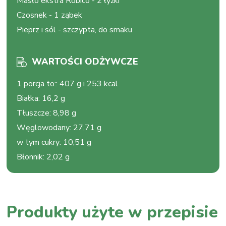
Masło ekstra Robico
-
2 łyżki
Czosnek
-
1 ząbek
Pieprz i sól
-
szczypta, do smaku
WARTOŚCI ODŻYWCZE
1 porcja to:
:
407 g i 253 kcal
Białka
:
16,2 g
Tłuszcze
:
8,98 g
Węglowodany
:
27,71 g
w tym cukry
:
10,51 g
Błonnik
:
2,02 g
Produkty użyte w przepisie