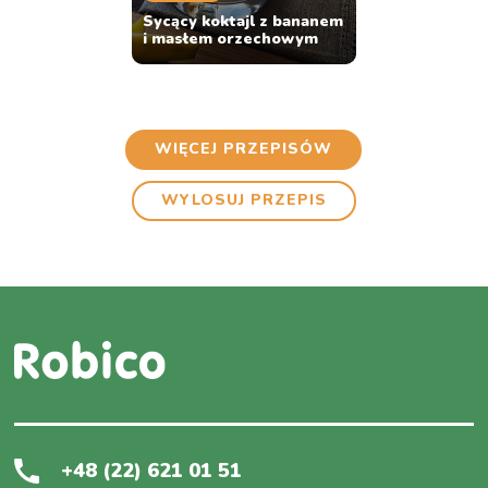
Sycący koktajl z bananem
i masłem orzechowym
WIĘCEJ PRZEPISÓW
WYLOSUJ PRZEPIS
+48 (22) 621 01 51