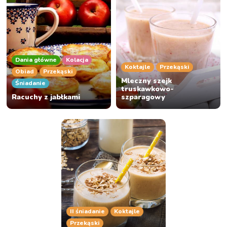
Dania główne
Kolacja
Koktajle
Przekąski
Obiad
Przekąski
Mleczny szejk
Śniadanie
truskawkowo-
Racuchy z jabłkami
szparagowy
II śniadanie
Koktajle
Przekąski