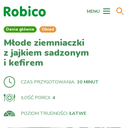
MENU
Dania główne
Obiad
Młode ziemniaczki
z jajkiem sadzonym
i kefirem
CZAS PRZYGOTOWANIA:
30 MINUT
ILOŚĆ PORCJI:
4
POZIOM TRUDNOŚCI:
ŁATWE