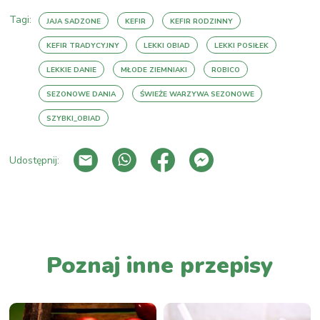
Tagi:
JAJA SADZONE
KEFIR
KEFIR RODZINNY
KEFIR TRADYCYJNY
LEKKI OBIAD
LEKKI POSIŁEK
LEKKIE DANIE
MŁODE ZIEMNIAKI
ROBICO
SEZONOWE DANIA
ŚWIEŻE WARZYWA SEZONOWE
SZYBKI_OBIAD
Udostępnij:
PRZEJDŹ DO LISTY WPISÓW
Poznaj inne przepisy