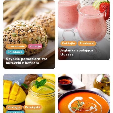
Koktajle
Przekąski
II śniadanie
Kolacja
Jaglanka spalająca
Śniadanie
tłuszcz
Szybkie pełnoziarniste
bułeczki z kefirem
Koktajle
Przekąski