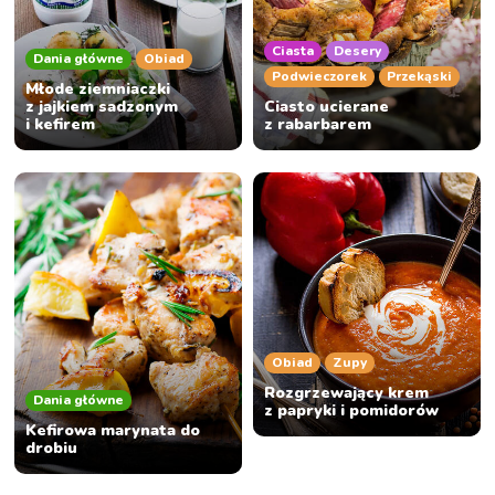
Ciasta
Desery
Dania główne
Obiad
Podwieczorek
Przekąski
Młode ziemniaczki
z jajkiem sadzonym
Ciasto ucierane
i kefirem
z rabarbarem
Obiad
Zupy
Rozgrzewający krem
Dania główne
z papryki i pomidorów
Kefirowa marynata do
drobiu