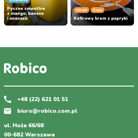
Śniadanie
Pyszne smoothie
Obiad
Zupy
z mango, banana
i ananasa
Kefirowy krem z papryki
+48 (22) 621 01 51
biuro@robico.com.pl
ul. Hoża 66/68
00-682 Warszawa