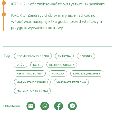
KROK 2: Kefir zmiksować ze wszystkimi składnikami.
KROK 3: Zanurzyć drób w marynacie i schłodzić
w lodówce, najlepiej kilka godzin przed właściwym
przygotowywaniem potrawy.
Tagi:
BEZ MLEKA W PROSZKU
CYTRYNA
CZOSNEK
DRÓB
KEFIR
KEFIR NATURALNY
KEFIR TRADYCYJNY
KURCZAK
KURCZAK_PRZEPISY
MARYNATA DO DROBIU
MARYNATA KEFIROWA
MARYNATA Z CYTRYNĄ
Udostępnij: