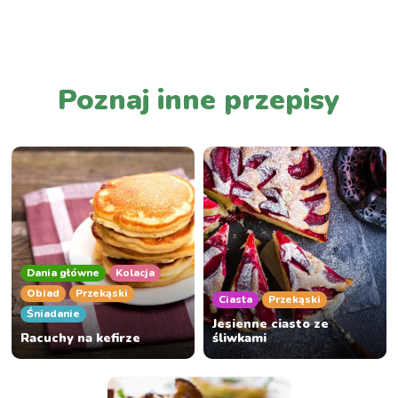
PRZEJDŹ DO LISTY WPISÓW
Poznaj inne przepisy
Dania główne
Kolacja
Obiad
Przekąski
Ciasta
Przekąski
Śniadanie
Jesienne ciasto ze
Racuchy na kefirze
śliwkami