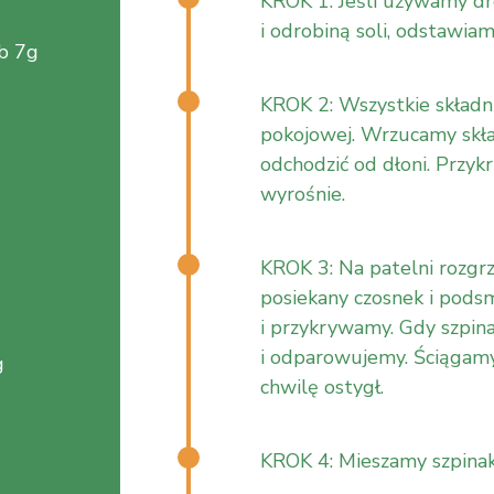
KROK 1: Jeśli używamy dr
i odrobiną soli, odstawia
ub 7g
KROK 2: Wszystkie składn
pokojowej. Wrzucamy składn
odchodzić od dłoni. Przyk
wyrośnie.
KROK 3: Na patelni rozg
posiekany czosnek i pods
i przykrywamy. Gdy szpin
i odparowujemy. Ściągamy
g
chwilę ostygł.
KROK 4: Mieszamy szpinak