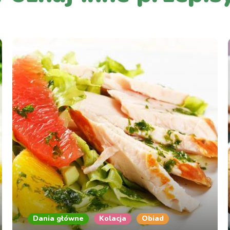
Dania główne
Kolacja
Obiad