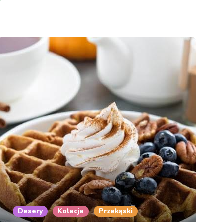
Desery
Kolacja
Przekąski