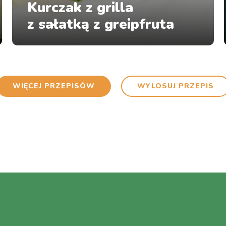
Kurczak z grilla
z sałatką z greipfruta
WIĘCEJ PRZEPISÓW
WYLOSUJ PRZEPIS