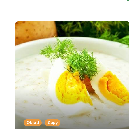
Obiad
Zupy