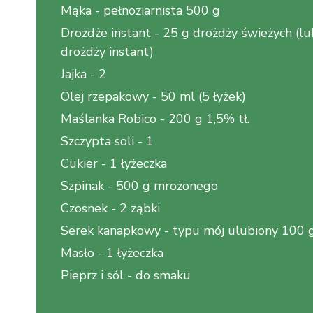
Mąka
-
pełnoziarnista 500 g
Drożdże instant
-
25 g drożdży świeżych (l
drożdży instant)
Jajka
-
2
Olej rzepakowy
-
50 ml (5 łyżek)
Maślanka Robico
-
200 g 1,5% tł.
Szczypta soli
-
1
Cukier
-
1 łyżeczka
Szpinak
-
500 g mrożonego
Czosnek
-
2 ząbki
Serek kanapkowy
-
typu mój ulubiony 100 
Masło
-
1 łyżeczka
Pieprz i sól
-
do smaku