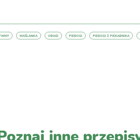
ZYWNY
MAŚLANKA
OBIAD
PIEROGI
PIEROGI Z PIEKARNIKA
PRZEJDŹ DO LISTY WPISÓW
Poznaj inne przepis