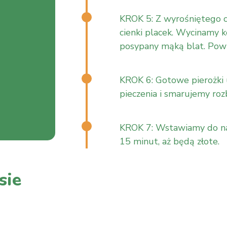
KROK 5: Z wyrośniętego c
cienki placek. Wycinamy k
posypany mąką blat. Powt
KROK 6: Gotowe pierożki 
pieczenia i smarujemy roz
KROK 7: Wstawiamy do nag
15 minut, aż będą złote.
sie