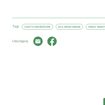
Tagi:
CIASTO DROŻDŻOWE
DLA WEGETARIAN
FARSZ WAR
Udostępnij: