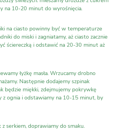
ożdży świeżych: mieszamy drożdże z cukrem
my na 10-20 minut do wyrośnięcia.
iki na ciasto powinny być w temperaturze
iki do miski i zagniatamy, aż ciasto zacznie
ryć ściereczką i odstawić na 20-30 minut aż
rzewamy łyżkę masła. Wrzucamy drobno
mażamy. Następnie dodajemy szpinak
ak będzie miękki, zdejmujemy pokrywkę
 z ognia i odstawiamy na 10-15 minut, by
 z serkiem, doprawiamy do smaku.