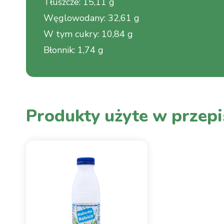
Tłuszcze
:
15,11 g
Węglowodany
:
32,61 g
W tym cukry
:
10,84 g
Błonnik
:
1,74 g
Produkty użyte w przepi