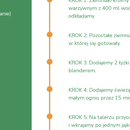
KROK 1: Ziemniaki kroimy
warzywnym z 400 ml wody
anie)
odkładamy.
KROK 2: Pozostałe ziemni
w której się gotowały.
KROK 3: Dodajemy 2 łyżki
blenderem.
KROK 4: Dodajemy śwież
małym ogniu przez 15 min
KROK 5: Na talerzu przyo
i wkrajamy po jednym jajk