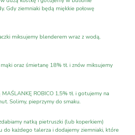
 w dużą kostkę i gotujemy w bulionie
. Gdy ziemniaki będą miękkie połowę
aczki miksujemy blenderem wraz z wodą,
 mąki oraz śmietanę 18% tł. i znów miksujemy
ą MAŚLANKĘ ROBICO 1,5% tł. i gotujemy na
ut. Solimy, pieprzymy do smaku.
zdabiamy natką pietruszki (lub koperkiem)
u do każdego talerza i dodajemy ziemniaki, które