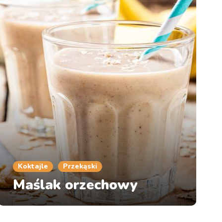
Koktajle
Przekąski
Maślak orzechowy