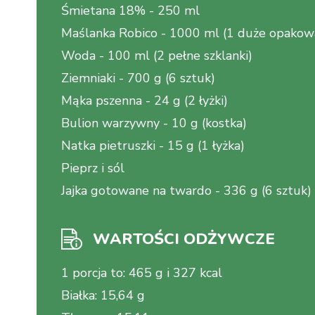
Śmietana 18%
-
250 ml
Maślanka Robico
-
1000 ml (1 duże opakow
Woda
-
100 ml (2 pełne szklanki)
Ziemniaki
-
700 g (6 sztuk)
Mąka pszenna
-
24 g (2 łyżki)
Bulion warzywny
-
10 g (kostka)
Natka pietruszki
-
15 g (1 łyżka)
Pieprz i sól
Jajka gotowane na twardo
-
336 g (6 sztuk)
WARTOŚCI ODŻYWCZE
1 porcja to
:
465 g i 327 kcal
Białka
:
15,64 g