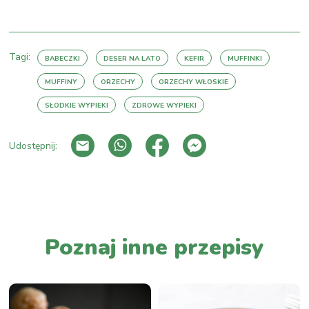
Tagi:
BABECZKI
DESER NA LATO
KEFIR
MUFFINKI
MUFFINY
ORZECHY
ORZECHY WŁOSKIE
SŁODKIE WYPIEKI
ZDROWE WYPIEKI
Udostępnij:
PRZEJDŹ DO LISTY WPISÓW
Poznaj inne przepisy