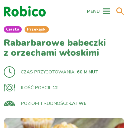
MENU
Ciasta
Przekąski
Rabarbarowe babeczki
z orzechami włoskimi
CZAS PRZYGOTOWANIA:
60 MINUT
ILOŚĆ PORCJI:
12
POZIOM TRUDNOŚCI:
ŁATWE