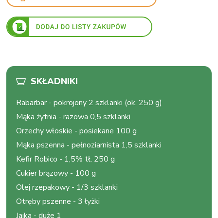
SKŁADNIKI
Rabarbar
-
pokrojony 2 szklanki (ok. 250 g)
Mąka żytnia
-
razowa 0,5 szklanki
Orzechy włoskie
-
posiekane 100 g
Mąka pszenna
-
pełnoziarnista 1,5 szklanki
Kefir Robico
-
1,5% tł. 250 g
Cukier brązowy
-
100 g
Olej rzepakowy
-
1/3 szklanki
Otręby pszenne
-
3 łyżki
Jajka
-
duże 1