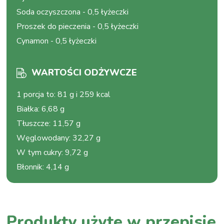
Soda oczyszczona
-
0,5 łyżeczki
Proszek do pieczenia
-
0,5 łyżeczki
Cynamon
-
0,5 łyżeczki
WARTOŚCI ODŻYWCZE
1 porcja to
:
81 g i 259 kcal
Białka
:
6,68 g
Tłuszcze
:
11,57 g
Węglowodany
:
32,27 g
W tym cukry
:
9,72 g
Błonnik
:
4,14 g
Produkty użyte w przepisie