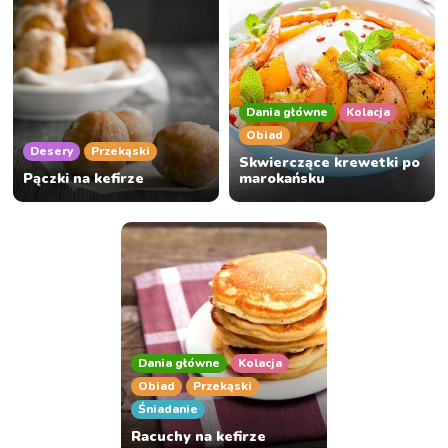
Dania główne
Kolacja
Obiad
Desery
Przekąski
Skwierczące krewetki po
Pączki na kefirze
marokańsku
Dania główne
Kolacja
Obiad
Przekąski
Śniadanie
Racuchy na kefirze