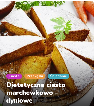
Ciasta
Przekąski
Śniadanie
Dietetyczne ciasto
marchewkowo –
dyniowe