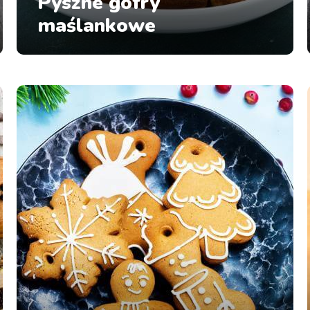
Pyszne gofry
maślankowe