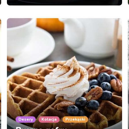
Desery
Kolacja
Przekąski