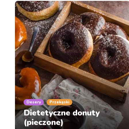
Desery
Przekąski
Dietetyczne donuty
(pieczone)