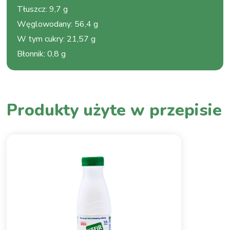
Tłuszcz
:
9,7 g
Węglowodany
:
56,4 g
W tym cukry
:
21,57 g
Błonnik
:
0,8 g
Produkty użyte w przepisie