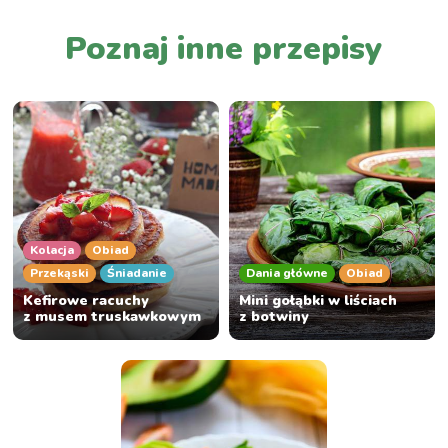
Poznaj inne przepisy
Kolacja
Obiad
Przekąski
Śniadanie
Dania główne
Obiad
Kefirowe racuchy
Mini gołąbki w liściach
z musem truskawkowym
z botwiny