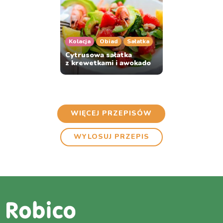
Kolacja
Obiad
Sałatka
Cytrusowa sałatka
z krewetkami i awokado
WIĘCEJ PRZEPISÓW
WYLOSUJ PRZEPIS