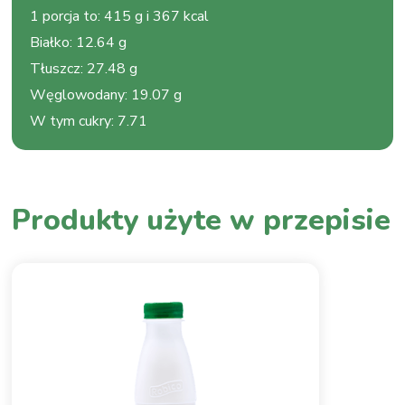
1 porcja to
:
415 g i 367 kcal
Białko
:
12.64 g
Tłuszcz
:
27.48 g
Węglowodany
:
19.07 g
W tym cukry
:
7.71
Produkty użyte w przepisie