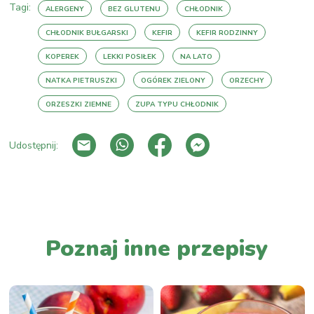
Tagi:
ALERGENY
BEZ GLUTENU
CHŁODNIK
CHŁODNIK BUŁGARSKI
KEFIR
KEFIR RODZINNY
KOPEREK
LEKKI POSIŁEK
NA LATO
NATKA PIETRUSZKI
OGÓREK ZIELONY
ORZECHY
ORZESZKI ZIEMNE
ZUPA TYPU CHŁODNIK
Udostępnij:
PRZEJDŹ DO LISTY WPISÓW
Poznaj inne przepisy