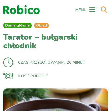
MENU
Dania główne
Obiad
Tarator – bułgarski
chłodnik
CZAS PRZYGOTOWANIA:
20 MINUT
ILOŚĆ PORCJI:
3