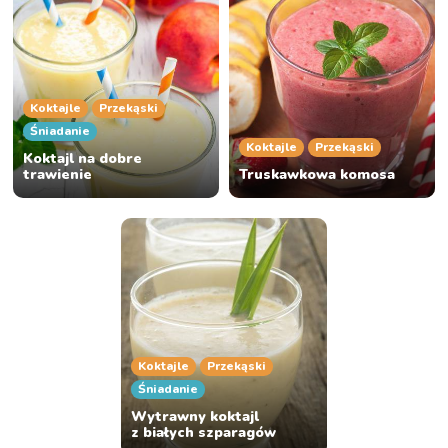
Koktajle
Przekąski
Śniadanie
Koktajle
Przekąski
Koktajl na dobre
trawienie
Truskawkowa komosa
Koktajle
Przekąski
Śniadanie
Wytrawny koktajl
z białych szparagów