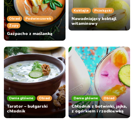
Koktajle
Przekąski
Nawadniający koktajl
Obiad
Podwieczorek
witaminowy
Zupy
Gazpacho z maślanką
Dania główne
Obiad
Dania główne
Obiad
Tarator – bułgarski
Chłodnik z botwinki, jajka,
chłodnik
z ogórkiem i rzodkiewką