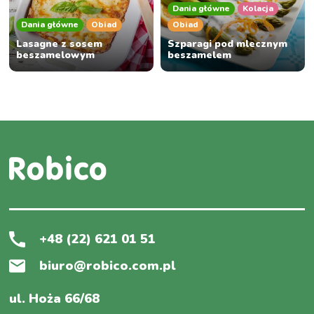
Dania główne
Kolacja
Dania główne
Obiad
Obiad
Lasagne z sosem
Szparagi pod mlecznym
beszamelowym
beszamelem
+48 (22) 621 01 51
biuro@robico.com.pl
ul. Hoża 66/68