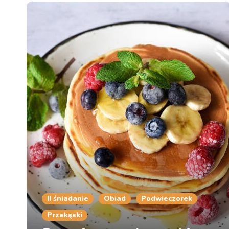
II śniadanie
Obiad
Podwieczorek
Przekąski