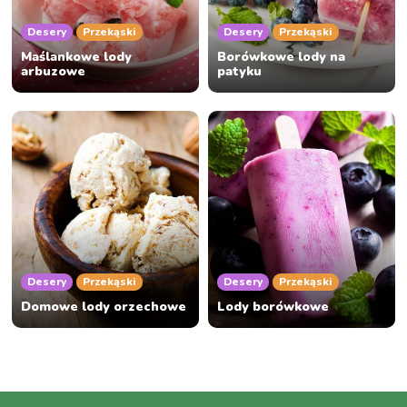
Desery
Przekąski
Desery
Przekąski
Maślankowe lody
Borówkowe lody na
arbuzowe
patyku
Desery
Przekąski
Desery
Przekąski
Domowe lody orzechowe
Lody borówkowe