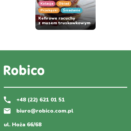
Kolacja
Obiad
Przekąski
Śniadanie
Kefirowe racuchy
z musem truskawkowym
+48 (22) 621 01 51
biuro@robico.com.pl
ul. Hoża 66/68