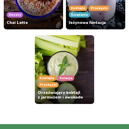
Koktajle
Przekąski
Desery
Śniadanie
Chai Latte
Jeżynowa fantazja
Koktajle
Kolacja
Przekąski
Orzeźwiający koktajl
z jarmużem i awokado