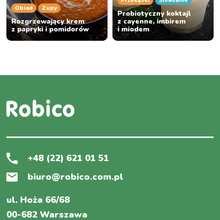
Przekąski
Śniadanie
Obiad
Zupy
Probiotyczny koktajl
Rozgrzewający krem
z cayenne, imbirem
z papryki i pomidorów
i miodem
+48 (22) 621 01 51
biuro@robico.com.pl
ul. Hoża 66/68
00-682 Warszawa