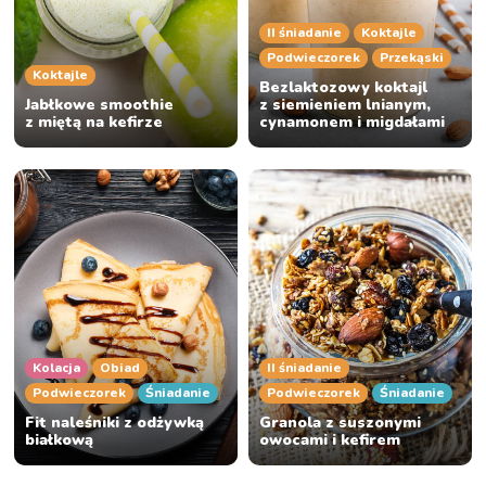
II śniadanie
Koktajle
Podwieczorek
Przekąski
Koktajle
Bezlaktozowy koktajl
Jabłkowe smoothie
z siemieniem lnianym,
z miętą na kefirze
cynamonem i migdałami
Kolacja
Obiad
II śniadanie
Podwieczorek
Śniadanie
Podwieczorek
Śniadanie
Fit naleśniki z odżywką
Granola z suszonymi
białkową
owocami i kefirem