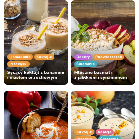
II śniadanie
Koktajle
Desery
Podwieczorek
Przekąski
Śniadanie
Sycący koktajl z bananem
Mleczne basmati
i masłem orzechowym
z jabłkiem i cynamonem
Koktajle
Kolacja