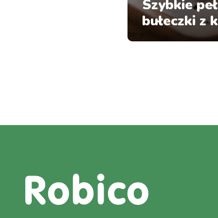
Szybkie peł
bułeczki z 