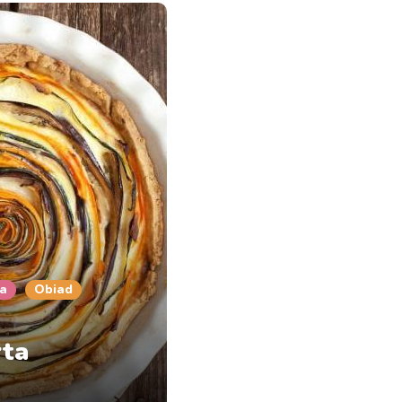
ja
Obiad
rta