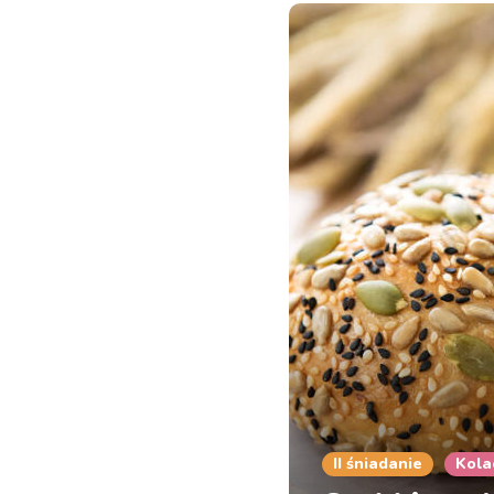
II śniadanie
Kola