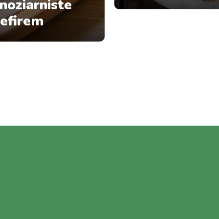
noziarniste
kefirem