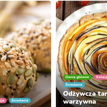
Dania główne
Kolac
Śniadanie
Odżywcza ta
warzywna
cja
Śniadanie