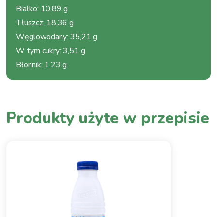
Białko
:
10,89 g
Tłuszcz
:
18,36 g
Węglowodany
:
35,21 g
W tym cukry
:
3,51 g
Błonnik
:
1,23 g
Produkty użyte w przepisie