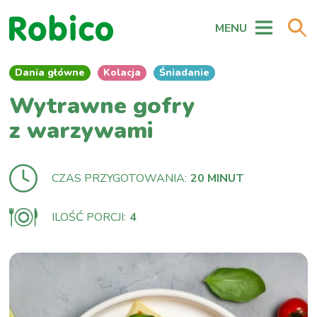
MENU
Dania główne
Kolacja
Śniadanie
Wytrawne gofry
z warzywami
CZAS PRZYGOTOWANIA:
20 MINUT
ILOŚĆ PORCJI:
4