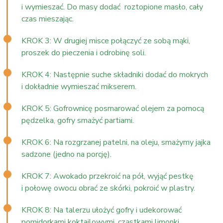
i wymieszać. Do masy dodać roztopione masło, cały
czas mieszając.
KROK 3: W drugiej misce połączyć ze sobą mąki,
proszek do pieczenia i odrobinę soli.
KROK 4: Następnie suche składniki dodać do mokrych
i dokładnie wymieszać mikserem.
KROK 5: Gofrownicę posmarować olejem za pomocą
pędzelka, gofry smażyć partiami.
KROK 6: Na rozgrzanej patelni, na oleju, smażymy jajka
sadzone (jedno na porcję).
KROK 7: Awokado przekroić na pół, wyjąć pestkę
i połowę owocu obrać ze skórki, pokroić w plastry.
KROK 8: Na talerzu ułożyć gofry i udekorować
pomidorkami koktajlowymi, cząstkami limonki