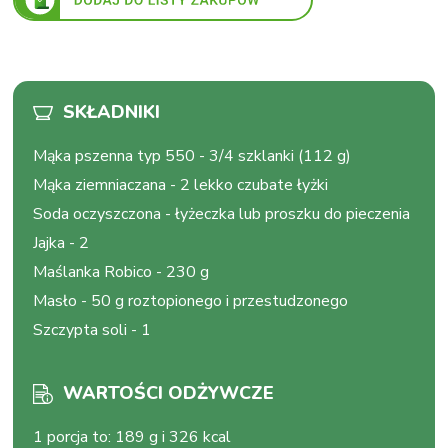
SKŁADNIKI
Mąka pszenna typ 550
-
3/4 szklanki (112 g)
Mąka ziemniaczana
-
2 lekko czubate łyżki
Soda oczyszczona
-
łyżeczka lub proszku do pieczenia
Jajka
-
2
Maślanka Robico
-
230 g
Masło
-
50 g roztopionego i przestudzonego
Szczypta soli
-
1
WARTOŚCI ODŻYWCZE
1 porcja to
:
189 g i 326 kcal