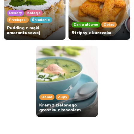
Desery
Kolacja
Przekąski
Śniadanie
Dania główne
Obiad
Pudding z mąki
amarantusowej
Stripsy z kurczaka
Obiad
Zupy
Krem z zielonego
groszku z łososiem