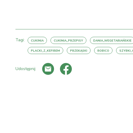
Tagi:
CUKINIA
CUKINIA_PRZEPISY
DANIA_WEGETARIAŃSKIE
PLACKI_Z_KEFIREM
PRZEKĄSKI
ROBICO
SZYBKI_
Udostępnij: