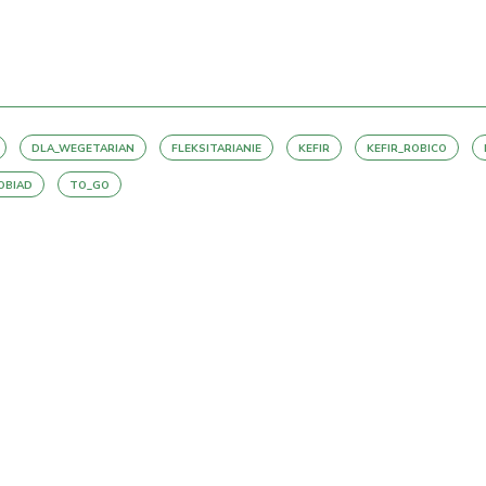
DLA_WEGETARIAN
FLEKSITARIANIE
KEFIR
KEFIR_ROBICO
OBIAD
TO_GO
PRZEJDŹ DO LISTY WPISÓW