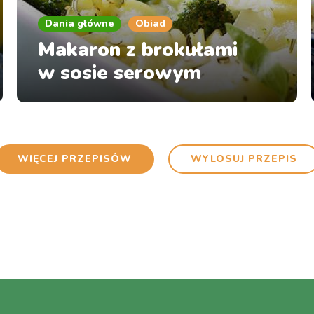
Dania główne
Obiad
Makaron z brokułami
w sosie serowym
WIĘCEJ PRZEPISÓW
WYLOSUJ PRZEPIS