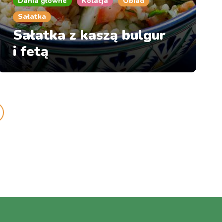
Dania główne
Kolacja
Obiad
Sałatka
Sałatka z kaszą bulgur
i fetą