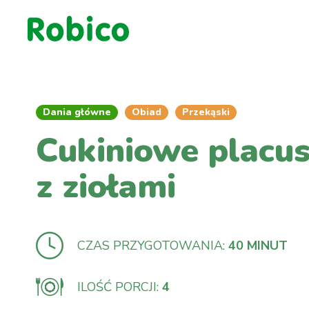
Dania główne
Obiad
Przekąski
Cukiniowe placus
z ziołami
CZAS PRZYGOTOWANIA:
40 MINUT
ILOŚĆ PORCJI:
4