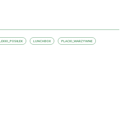
LEKKI_POSIŁEK
LUNCHBOX
PLACKI_WARZYWNE