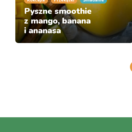
Koktajle
Przekąski
Śniadanie
Pyszne smoothie
z mango, banana
i ananasa