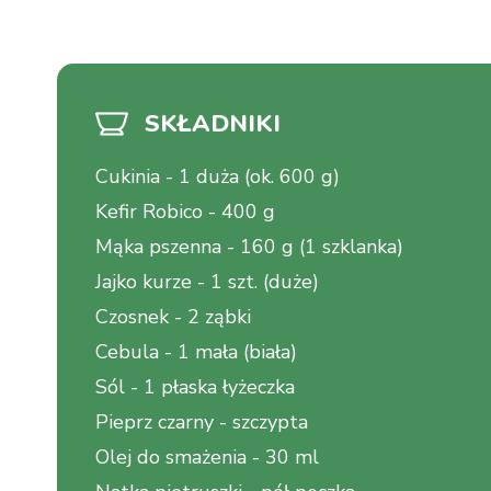
SKŁADNIKI
Cukinia
-
1 duża (ok. 600 g)
Kefir Robico
-
400 g
Mąka pszenna
-
160 g (1 szklanka)
Jajko kurze
-
1 szt. (duże)
Czosnek
-
2 ząbki
Cebula
-
1 mała (biała)
Sól
-
1 płaska łyżeczka
Pieprz czarny
-
szczypta
Olej do smażenia
-
30 ml