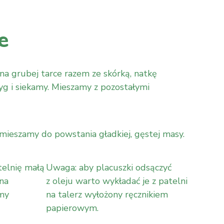
e
na grubej tarce razem ze skórką, natkę
yg i siekamy. Mieszamy z pozostałymi
mieszamy do powstania gładkiej, gęstej masy.
telnię małą
Uwaga: aby placuszki odsączyć
 na
z oleju warto wykładać je z patelni
ymy
na talerz wyłożony ręcznikiem
papierowym.