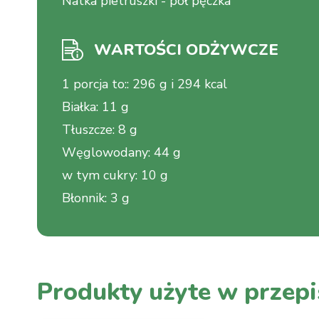
Natka pietruszki
-
pół pęczka
WARTOŚCI ODŻYWCZE
1 porcja to:
:
296 g i 294 kcal
Białka
:
11 g
Tłuszcze
:
8 g
Węglowodany
:
44 g
w tym cukry
:
10 g
Błonnik
:
3 g
Produkty użyte w przepi