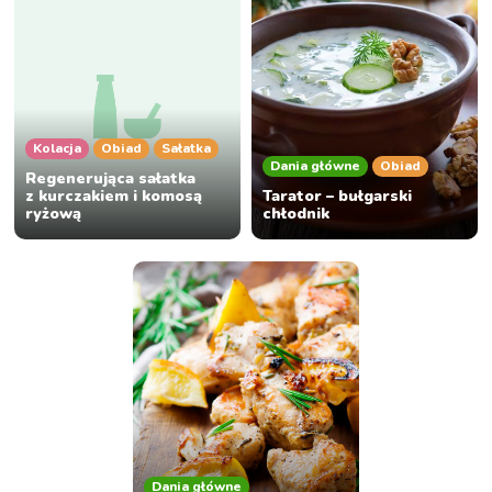
Kolacja
Obiad
Sałatka
Dania główne
Obiad
Regenerująca sałatka
z kurczakiem i komosą
Tarator – bułgarski
ryżową
chłodnik
Dania główne