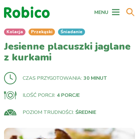
MENU
Kolacja
Przekąski
Śniadanie
Jesienne placuszki jaglane
z kurkami
CZAS PRZYGOTOWANIA:
30 MINUT
ILOŚĆ PORCJI:
4 PORCJE
POZIOM TRUDNOŚCI:
ŚREDNIE