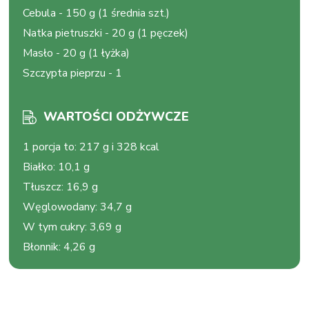
Cebula
-
150 g (1 średnia szt.)
Natka pietruszki
-
20 g (1 pęczek)
Masło
-
20 g (1 łyżka)
Szczypta pieprzu
-
1
WARTOŚCI ODŻYWCZE
1 porcja to
:
217 g i 328 kcal
Białko
:
10,1 g
Tłuszcz
:
16,9 g
Węglowodany
:
34,7 g
W tym cukry
:
3,69 g
Błonnik
:
4,26 g