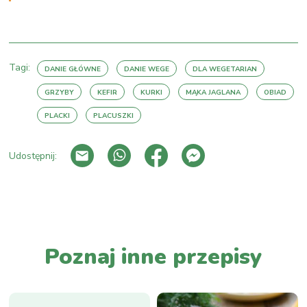
Tagi:
DANIE GŁÓWNE
DANIE WEGE
DLA WEGETARIAN
GRZYBY
KEFIR
KURKI
MĄKA JAGLANA
OBIAD
PLACKI
PLACUSZKI
Udostępnij:
PRZEJDŹ DO LISTY WPISÓW
Poznaj inne przepisy